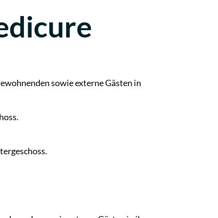
edicure
Bewohnenden sowie externe Gästen in
hoss.
ntergeschoss.