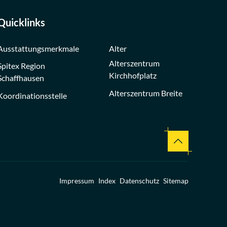
Quicklinks
Ausstattungsmerkmale
Alter
Alterszentrum
Spitex Region
Kirchhofplatz
Schaffhausen
Alterszentrum Breite
Koordinationsstelle
Nach oben
Toolbar
Impressum
Index
Datenschutz
Sitemap