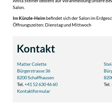
Anita Steiner bedient auf Voranmeldung unsere B
Salon.
Im Künzle-Heim
befindet sich der Salon im Erdgesc
Öffnungszeiten: Dienstag und Mittwoch
Kontakt
Matter Colette
Stei
Bürgerstrasse 36
Bür
8200 Schaffhausen
820
Tel.
+41 52 630 46 60
Tel.
Kontaktformular