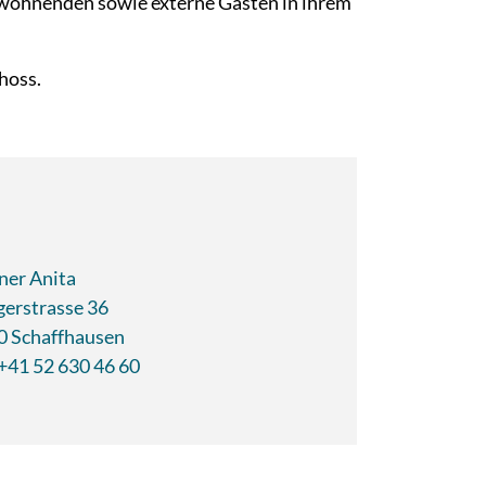
ewohnenden sowie externe Gästen in ihrem
hoss.
ner Anita
gerstrasse 36
0 Schaffhausen
+41 52 630 46 60