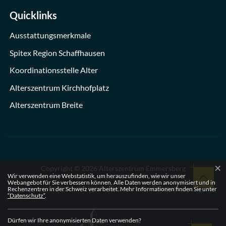
Quicklinks
Ausstattungsmerkmale
Spitex Region Schaffhausen
Koordinationsstelle Alter
Alterszentrum Kirchhofplatz
Alterszentrum Breite
×
Copyright © 2026 Alterszentrum Emmersberg
Nach ob
Webstatistik
Wir verwenden eine Webstatistik, um herauszufinden, wie wir unser
Webangebot für Sie verbessern können. Alle Daten werden anonymisiert und in
Toolbar
Impressum
Index
Datenschutz
Sitemap
Rechenzentren in der Schweiz verarbeitet. Mehr Informationen finden Sie unter
“Datenschutz“
.
Dürfen wir Ihre anonymisierten Daten verwenden?